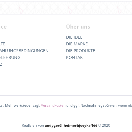
ice
Über uns
DIE IDEE
LFE
DIE MARKE
 ZAHLUNGSBEDINGUNGEN
DIE PRODUKTE
ELEHRUNG
KONTAKT
Z
etzl. Mehrwertsteuer zzgl.
Versandkosten
und ggf. Nachnahmegebühren, wenn nic
Realisiert von
andygeröllheimer&joeykafféé
© 2020