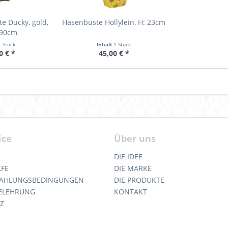
e Ducky, gold,
Hasenbüste Hollylein, H: 23cm
 90cm
1 Stück
Inhalt
1 Stück
0 € *
45,00 € *
ice
Über uns
DIE IDEE
LFE
DIE MARKE
 ZAHLUNGSBEDINGUNGEN
DIE PRODUKTE
ELEHRUNG
KONTAKT
Z