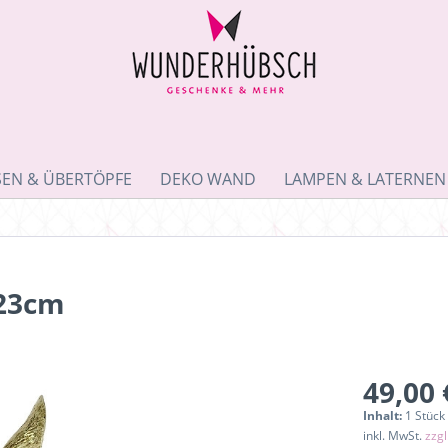
SEN & ÜBERTÖPFE
DEKO WAND
LAMPEN & LATERNEN
 23cm
49,00 
Inhalt:
1 Stück
inkl. MwSt.
zzg