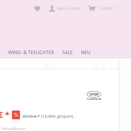
Mein Konto
0,00 € *
WIND- & TEELICHTER
SALE
NEU
€ *
49,99 € *
(14,98% gespart)
l. Versandkosten